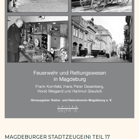
MAGDEBURGER STADTZEUGE(N) TEIL 17