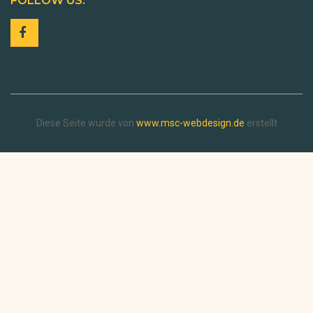
FOLLOW US:
Diese Seite wurde von
www.msc-webdesign.de
erstellt