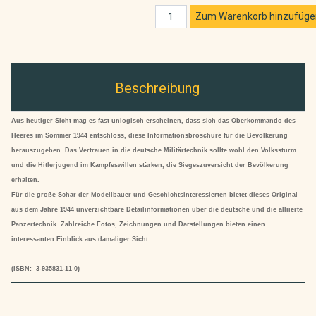
Beschreibung
Aus heutiger Sicht mag es fast unlogisch erscheinen, dass sich das Oberkommando des
Heeres im Sommer 1944 entschloss, diese Informationsbroschüre für die Bevölkerung
herauszugeben. Das Vertrauen in die deutsche Militärtechnik sollte wohl den Volkssturm
und die Hitlerjugend im Kampfeswillen stärken, die Siegeszuversicht der Bevölkerung
erhalten.
Für die große Schar der Modellbauer und Geschichtsinteressierten bietet dieses Original
aus dem Jahre 1944 unverzichtbare Detailinformationen über die deutsche und die alliierte
Panzertechnik. Zahlreiche Fotos, Zeichnungen und Darstellungen bieten einen
interessanten Einblick aus damaliger Sicht.
(ISBN: 3-935831-11-0)